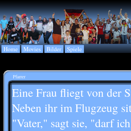
Home
Movies
Bilder
Spiele
Pfarrer
Eine Frau fliegt von der 
Neben ihr im Flugzeug sitz
"Vater," sagt sie, "darf i