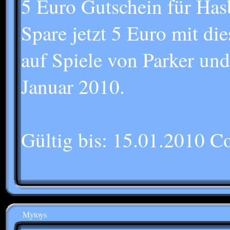
5 Euro Gutschein für Has
Spare jetzt 5 Euro mit d
auf Spiele von Parker und
Januar 2010.
Gültig bis: 15.01.2010
Mytoys