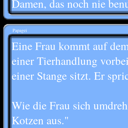
Damen, das noch nie benu
Papagei
Eine Frau kommt auf dem
einer Tierhandlung vorbei
einer Stange sitzt. Er spr
Wie die Frau sich umdreht
Kotzen aus."