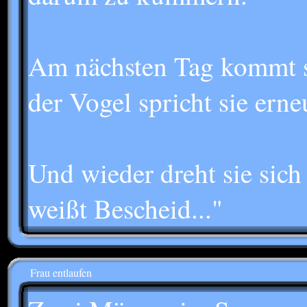
Am nächsten Tag kommt s
der Vogel spricht sie ern
Und wieder dreht sie sic
weißt Bescheid..."
Frau entlaufen