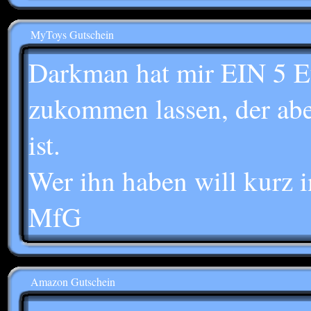
MyToys Gutschein
Darkman hat mir EIN 5 E
zukommen lassen, der abe
ist.
Wer ihn haben will kurz i
MfG
Amazon Gutschein