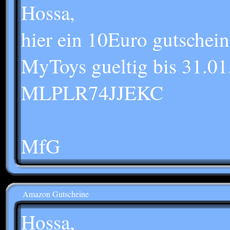
Hossa,
hier ein 10Euro gutschein
MyToys gueltig bis 31.01
MLPLR74JJEKC
MfG
Amazon Gutscheine
Hossa,