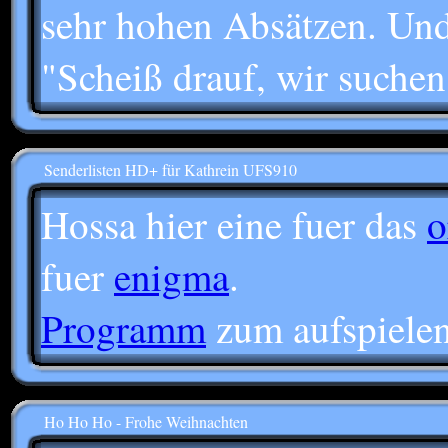
sehr hohen Absätzen. Und
"Scheiß drauf, wir suchen
Senderlisten HD+ für Kathrein UFS910
Hossa hier eine fuer das
o
fuer
enigma
.
Programm
zum aufspielen
Ho Ho Ho - Frohe Weihnachten