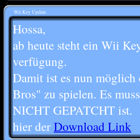
Wii Key Update
Hossa,
ab heute steht ein Wii Ke
verfügung.
Damit ist es nun möglich
Bros" zu spielen. Es muss
NICHT GEPATCHT ist.
hier der
Download Link