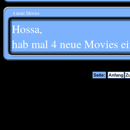
4 neue Movies
Hossa,
hab mal 4 neue Movies ei
Seite:
Anfang
Z