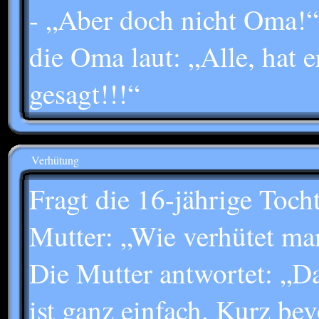
- „Aber doch nicht Oma!“
die Oma laut: „Alle, hat e
gesagt!!!“
Verhütung
Fragt die 16-jährige Tocht
Mutter: „Wie verhütet man
Die Mutter antwortet: „D
ist ganz einfach. Kurz bev