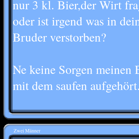
nur 3 kl. Bier,der Wirt frag
oder ist irgend was in dein
Bruder verstorben?
Ne keine Sorgen meinen B
mit dem saufen aufgehört
Zwei Männer