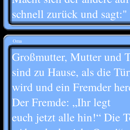
schnell zurück und sagt:" 
Oma
Großmutter, Mutter und T
sind zu Hause, als die Tür
wird und ein Fremder here
Der Fremde: „Ihr legt
euch jetzt alle hin!“ Die T