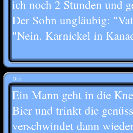
ich noch 2 Stunden und ge
Der Sohn ungläubig: "Vat
"Nein. Karnickel in Kana
Bier
Ein Mann geht in die Knei
Bier und trinkt die genüss
verschwindet dann wieder