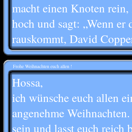
macht einen Knoten rein, 
hoch und sagt: „Wenn er 
rauskommt, David Copper
Frohe Weihnachten euch allen !
Hossa,
ich wünsche euch allen e
angenehme Weihnachten. 
sein und lasst euch reich