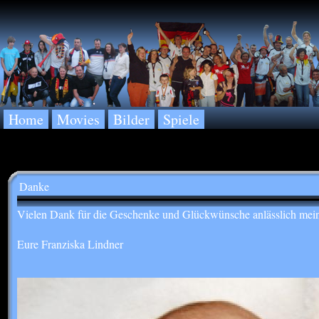
Home
Movies
Bilder
Spiele
Danke
Vielen Dank für die Geschenke und Glückwünsche anlässlich mein
Eure Franziska Lindner