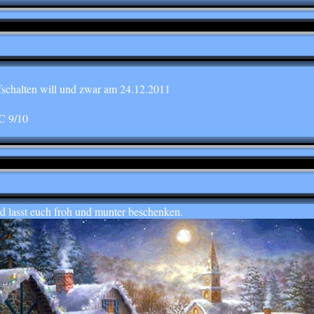
chalten will und zwar am 24.12.2011
C 9/10
d lasst euch froh und munter beschenken.