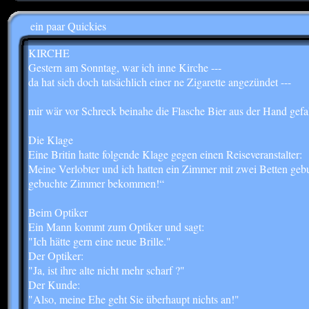
ein paar Quickies
KIRCHE
Gestern am Sonntag, war ich inne Kirche ---
da hat sich doch tatsächlich einer ne Zigarette angezündet ---
mir wär vor Schreck beinahe die Flasche Bier aus der Hand gefall
Die Klage
Eine Britin hatte folgende Klage gegen einen Reiseveranstalter:
Meine Verlobter und ich hatten ein Zimmer mit zwei Betten gebu
gebuchte Zimmer bekommen!“
Beim Optiker
Ein Mann kommt zum Optiker und sagt:
"Ich hätte gern eine neue Brille."
Der Optiker:
"Ja, ist ihre alte nicht mehr scharf ?"
Der Kunde:
"Also, meine Ehe geht Sie überhaupt nichts an!"