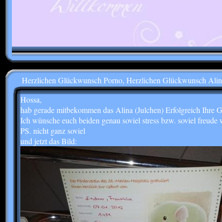
Herzlichen Glückwunsch Porno, Herzlichen Glückwunsch Alin
Hossa,
hab gerade mitbekommen das Alina (Julchen) Erfolgreich Ihre G
Ich wünsche euch beiden genau soviel stress bzw. soviel freude 
PS. nicht ganz soviel
und jetzt das Bild: