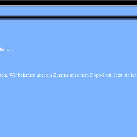
en.....
cht. Wir bekamen aber ein Zimmer mit einem Doppelbett. Jetzt bin ich 