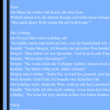
Frust
Ein Mann hat wieder mal Krach mit seine Frau.
Wütend stürmt er in die nächste Kneipe und trinkt einen Schnaps n
"Was mich dieses Weib wieder für ein Geld kostet !"
Der Lehrling
Ein Drogist klärt seinen Lehrling auf:
"Geschäfte macht man nicht mit dem, was die Kundschaft will, s
Kundin: "Guten Morgen, ich brauche ein spezielles Waschmittel
Drogist: "Hier haben wir was Spezielles. Und da noch eine Flas
Kundin: "Wozu denn Glasreiniger?"
Drogist: "Na, wenn schon die Vorhänge strahlen, müssen doch au
Kundin: "Sie haben völlig recht, danke vielmals!"
Drogist zum Lehrling: "Siehst Du, so wird das gemacht, jetzt k
Neue Kundin: Grüß Gott, ich brauche eine Schachtel OB.
Der Lehrling sucht, findet die Ware, stellt sie auf den Ladentisc
Kundin: "Das habe ich aber nicht verlangt, wozu denn den Glasr
Lehrling: "Na wenn Sie jetzt ohnehin keinen Sex haben können,
Glück
Der Freund fragt: