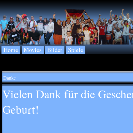
Home
Movies
Bilder
Spiele
Danke
Vielen Dank für die Gesche
Geburt!