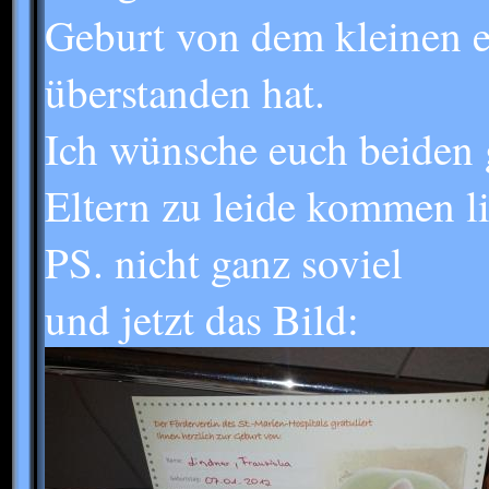
Geburt von dem kleinen 
überstanden hat.
Ich wünsche euch beiden g
Eltern zu leide kommen li
PS. nicht ganz soviel
und jetzt das Bild: