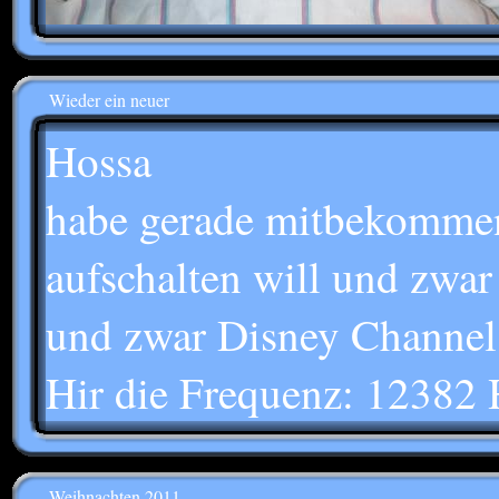
Wieder ein neuer
Hossa
habe gerade mitbekomme
aufschalten will und zwa
und zwar Disney Channe
Hir die Frequenz: 1238
Weihnachten 2011