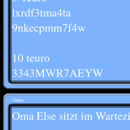
lxrdf3tma4ta
9nkecpmm7f4w
10 teuro
3343MWR7AEYW
Omas
Oma Else sitzt im Wartez