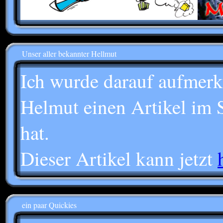
Unser aller bekannter Hellmut
Ich wurde darauf aufmerk
Helmut einen Artikel im 
hat.
Dieser Artikel kann jetzt
ein paar Quickies