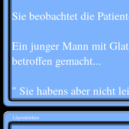
Sie beobachtet die Patient
Ein junger Mann mit Glatz
betroffen gemacht...
" Sie habens aber nicht l
Lügendetektor