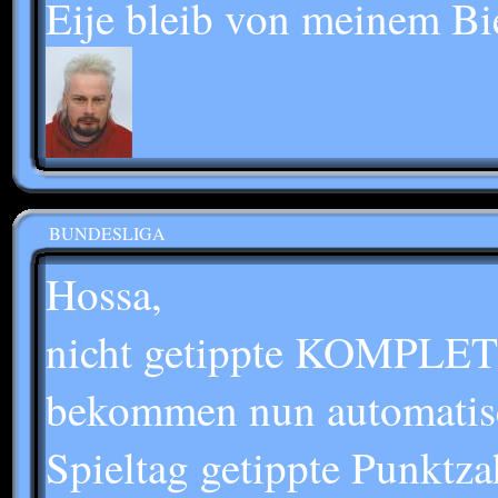
Eije bleib von meinem Bier 
BUNDESLIGA
Hossa,
nicht getippte KOMPL
bekommen nun automatisch
Spieltag getippte Punktza