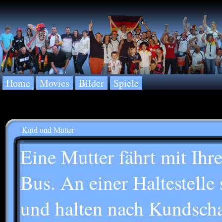
Home
Movies
Bilder
Spiele
Kind und Mutter
Eine Mutter fährt mit Ihr
Bus. An einer Haltestelle
und halten nach Kundscha