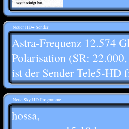
Neuer HD+ Sender
Astra-Frequenz 12.574 Gh
Polarisation (SR: 22.000
ist der Sender Tele5-HD fr
Neue Sky HD Programme
hossa,