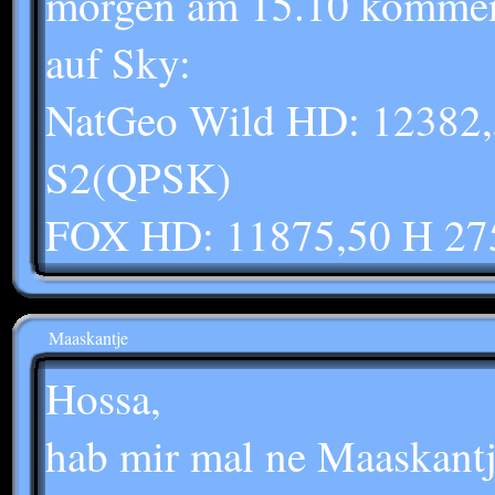
morgen am 15.10 komme
auf Sky:
NatGeo Wild HD: 12382
S2(QPSK)
FOX HD: 11875,50 H 27
Maaskantje
Hossa,
hab mir mal ne Maaskantj