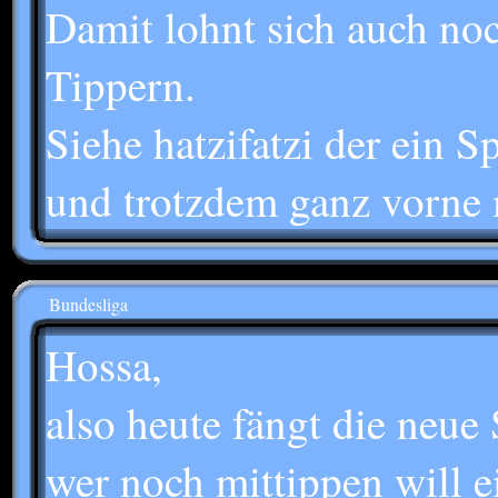
Damit lohnt sich auch no
Tippern.
Siehe hatzifatzi der ein Sp
und trotzdem ganz vorne m
Bundesliga
Hossa,
also heute fängt die neue 
wer noch mittippen will e