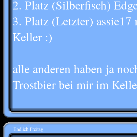
2. Platz (Silberfisch) E
3. Platz (Letzter) assie1
Keller :)
alle anderen haben ja noc
Trostbier bei mir im Kelle
Endlich Freitag