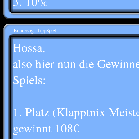
3. 10%
Bundesliga TippSpiel
Hossa,
also hier nun die Gewinn
Spiels:
1. Platz (Klapptnix Meist
gewinnt 108€