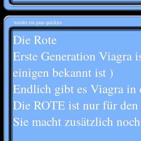
wieder ein paar quickies
Die Rote
Erste Generation Viagra is
einigen bekannt ist )
Endlich gibt es Viagra i
Die ROTE ist nur für den
Sie macht zusätzlich noc