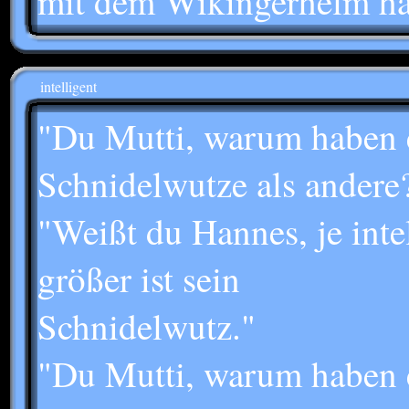
mit dem Wikingerhelm hat 
intelligent
"Du Mutti, warum haben 
Schnidelwutze als andere
"Weißt du Hannes, je inte
größer ist sein
Schnidelwutz."
"Du Mutti, warum haben e