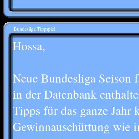
Bundesliga Tippspiel
Hossa,
Neue Bundesliga Seison fän
in der Datenbank enthalt
Tipps für das ganze Jahr 
Gewinnauschüttung wie 