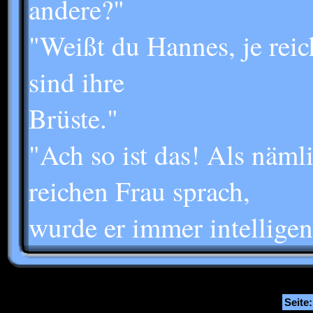
andere?"
"Weißt du Hannes, je reic
sind ihre
Brüste."
"Ach so ist das! Als näml
reichen Frau sprach,
wurde er immer intelligent
Seite: