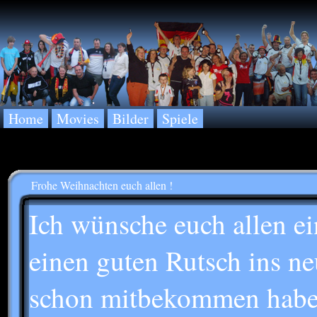
Home
Movies
Bilder
Spiele
Frohe Weihnachten euch allen !
Ich wünsche euch allen e
einen guten Rutsch ins ne
schon mitbekommen haben