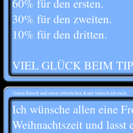
60% für den ersten.
30% für den zweiten.
10% für den dritten.
VIEL GLÜCK BEIM TIP
Guten Rutsch und einen erfreulichen Kater wünsch ich euch.
Ich wünsche allen eine Fr
Weihnachtszeit und lasst