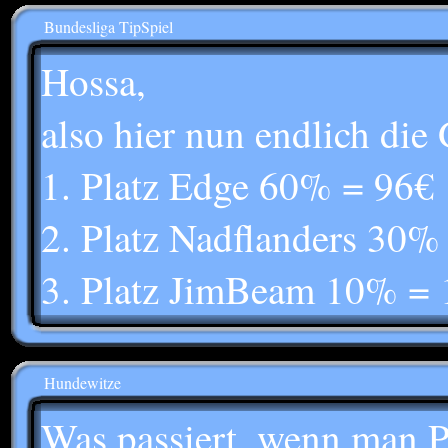
Bundesliga TipSpiel
Hossa,
also hier nun endlich die
1. Platz Edge 60% = 96€
2. Platz Nadflanders 30%
3. Platz JimBeam 10% = 
Hundewitze
Was passiert, wenn man P