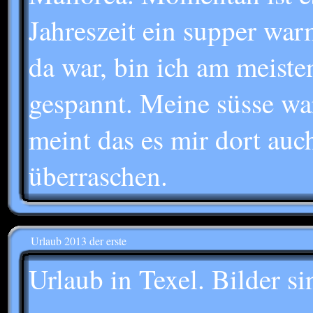
Jahreszeit ein supper war
da war, bin ich am meist
gespannt. Meine süsse wa
meint das es mir dort auc
überraschen.
Urlaub 2013 der erste
Urlaub in Texel. Bilder si