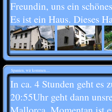
Freundin, uns ein schöne
Es ist ein Haus. Dieses Ha
Spanien, wir kommen....
In ca. 4 Stunden geht es
20:55Uhr geht dann unsre
Mallorca. Momentan ist es