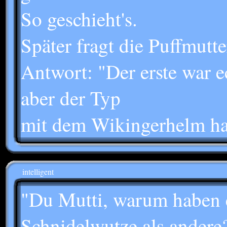
So geschieht's.
Später fragt die Puffmutt
Antwort: "Der erste war ec
aber der Typ
mit dem Wikingerhelm hat 
intelligent
"Du Mutti, warum haben 
Schnidelwutze als andere