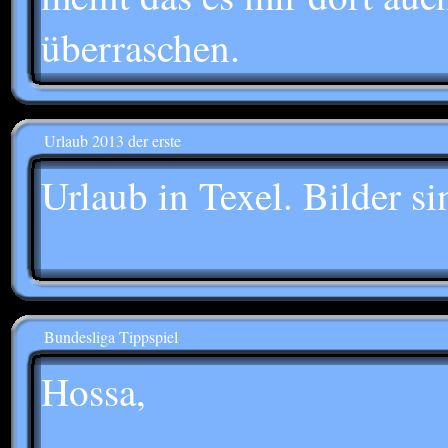
überraschen.
Urlaub 2013 der erste
Urlaub in Texel. Bilder si
Bundesliga Tippspiel
Hossa,