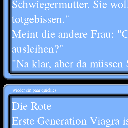
Schwiegermutter. Sie wol
totgebissen."
Meint die andere Frau: "
ausleihen?"
"Na klar, aber da müssen S
wieder ein paar quickies
Die Rote
Erste Generation Viagra is