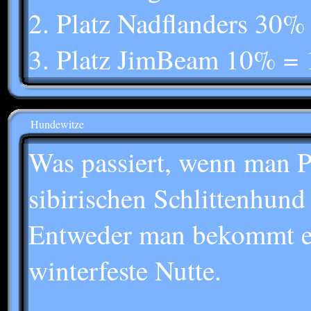
2. Platz Nadflanders 30%
3. Platz JimBeam 10% = 
Hundewitze
Was passiert, wenn man P
sibirischen Schlittenhund
Entweder man bekommt ei
winterfeste Nutte.