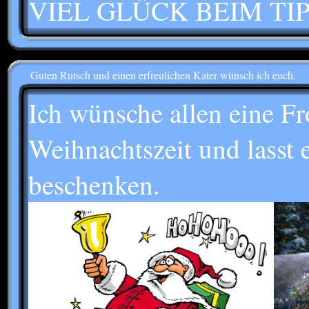
VIEL GLÜCK BEIM TIP
Guten Rutsch und einen erfreulichen Kater wünsch ich euch.
Ich wünsche allen eine Fr
Weihnachtszeit und lasst
beschenken.