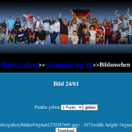
Bilder Gallery
>>
Geburtstag der 39.
>>Bildansehen
Bild 24/61
Punkte geben:
es/gallery/bilder/Orginal1270387691.jpg) - 3072width: height: Orgina