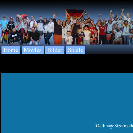
Home
Movies
Bilder
Spiele
GetImageSize(modul