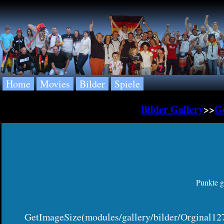
Home
Movies
Bilder
Spiele
Bilder Gallery
>>
Ge
Punkte g
GetImageSize(modules/gallery/bilder/Orginal127