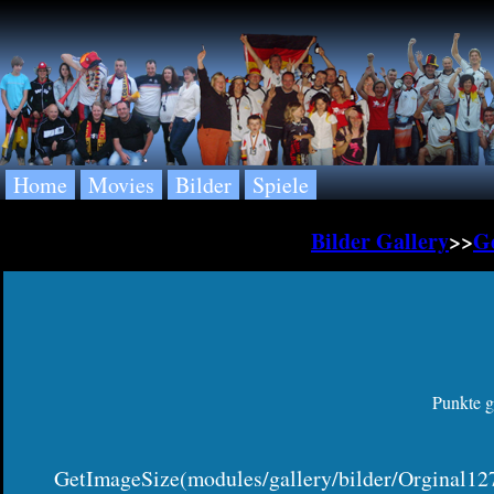
Home
Movies
Bilder
Spiele
Bilder Gallery
>>
Ge
Punkte g
GetImageSize(modules/gallery/bilder/Orginal127