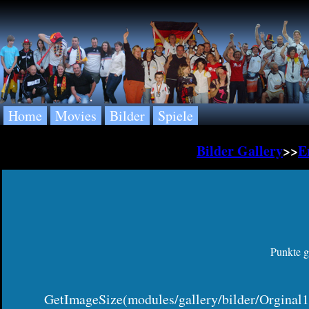
Home
Movies
Bilder
Spiele
Bilder Gallery
>>
E
Punkte g
GetImageSize(modules/gallery/bilder/Orginal1