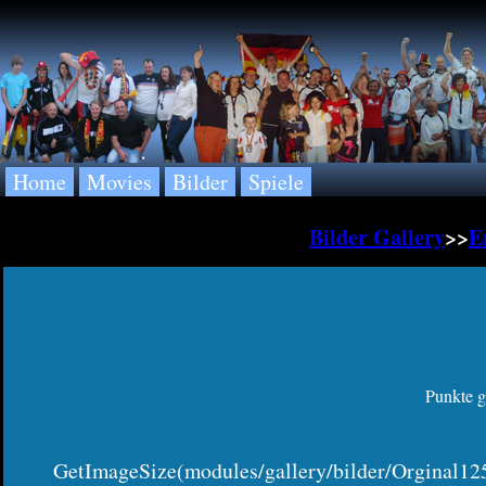
Home
Movies
Bilder
Spiele
Bilder Gallery
>>
E
Punkte g
GetImageSize(modules/gallery/bilder/Orginal125