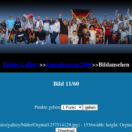
Bilder Gallery
>>
Entenhausen 2009
>>Bildansehen
Bild 11/60
Punkte geben:
es/gallery/bilder/Orginal1257514129.jpg) - 1536width: height: Orgina