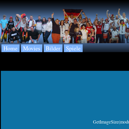
Home
Movies
Bilder
Spiele
GetImageSize(modul