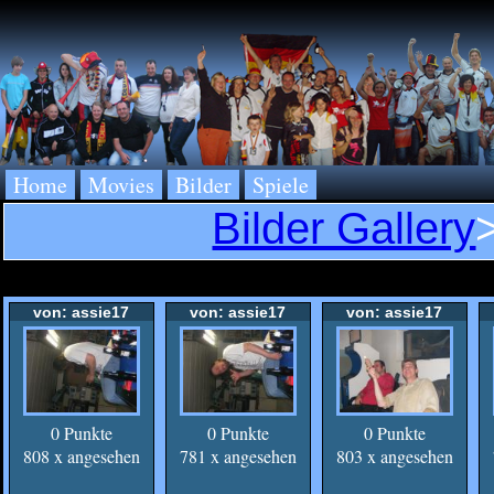
Home
Movies
Bilder
Spiele
Bilder Gallery
von: assie17
von: assie17
von: assie17
0 Punkte
0 Punkte
0 Punkte
808 x angesehen
781 x angesehen
803 x angesehen