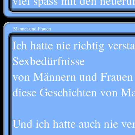
viel spass mit den neuer
Männer und Frauen
Ich hatte nie richtig ver
Sexbedürfnisse
von Männern und Frauen s
diese Geschichten von Ma
Und ich hatte auch nie v