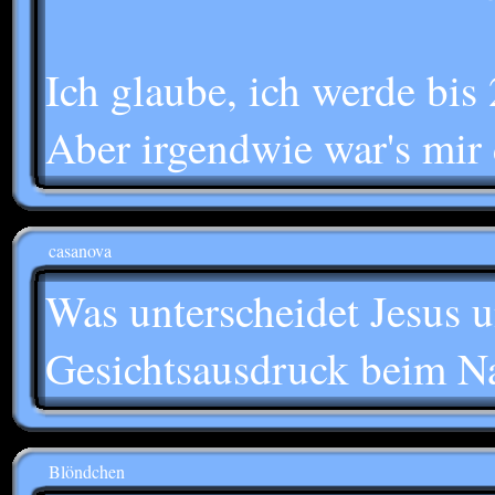
Ich glaube, ich werde bis
Aber irgendwie war's mir 
casanova
Was unterscheidet Jesus 
Gesichtsausdruck beim Na
Blöndchen