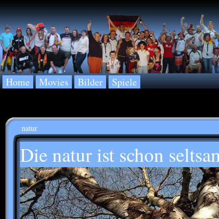
Home
Movies
Bilder
Spiele
natur
Die natur ist schon seltsa