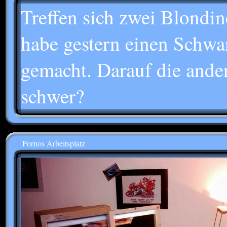
Treffen sich zwei Blondine
habe gestern einen Schwan
gemacht. Darauf die ande
schwer?
Pornos Arbeitsplatz