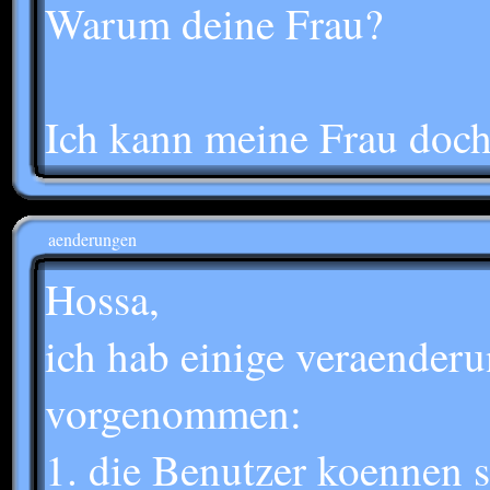
Warum deine Frau?
Ich kann meine Frau doch 
aenderungen
Hossa,
ich hab einige veraenderu
vorgenommen:
1. die Benutzer koennen 