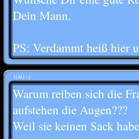
Dein Mann.
PS: Verdammt heiß hier u
GAG :-)
Warum reiben sich die F
aufstehen die Augen???
Weil sie keinen Sack habe