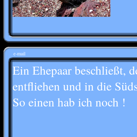
e-mail
Ein Ehepaar beschließt, 
entfliehen und in die Süds
So einen hab ich noch !