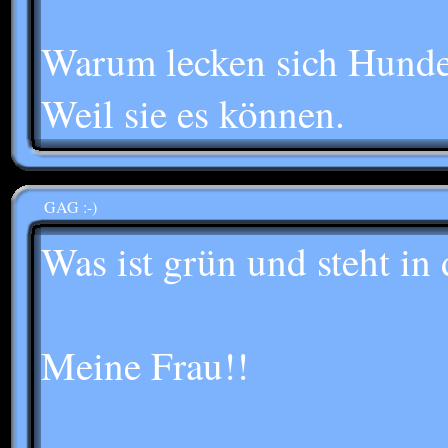
Warum lecken sich Hunde
Weil sie es können.
GAG :-)
Was ist grün und steht in
Meine Frau!!