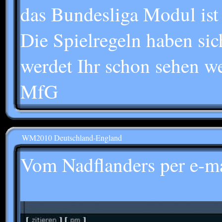
das Bundesliga Modul ist 
Die Spielregeln haben sic
werdet Ihr schon sehen we
MfG
WM2010 Deutschland-England
Vom Nadflanders per e-m