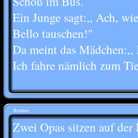
Schoß im Bus.
Ein Junge sagt:,, Ach, wi
Bello tauschen!"
Da meint das Mädchen:,, D
Ich fahre nämlich zum Tier
Rentner
Zwei Opas sitzen auf der