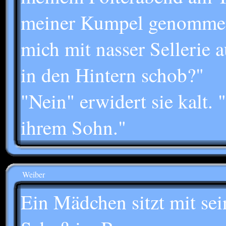
meiner Kumpel genommen
mich mit nasser Sellerie 
in den Hintern schob?"
"Nein" erwidert sie kalt. 
ihrem Sohn."
Weiber
Ein Mädchen sitzt mit se