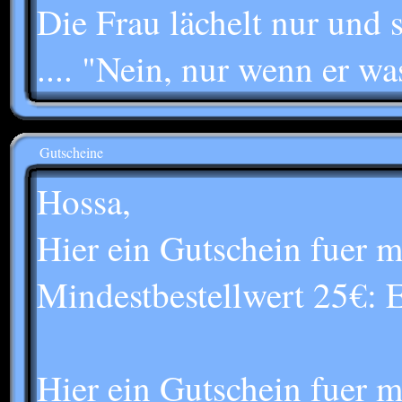
Die Frau lächelt nur und s
.... "Nein, nur wenn er wa
Gutscheine
Hossa,
Hier ein Gutschein fuer 
Mindestbestellwert 25
Hier ein Gutschein fuer 