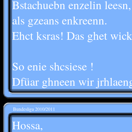
Bstachuebn enzelin leesn
als gzeans enkreenn.
Ehct ksras! Das ghet wick
So enie shcsiese !
Dfüar ghneen wir jrhlaeng
Bundesliga 2010/2011
Hossa,