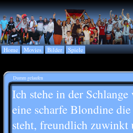
Home
Movies
Bilder
Spiele
Dumm gelaufen
Ich stehe in der Schlange 
eine scharfe Blondine die
steht, freundlich zuwinkt