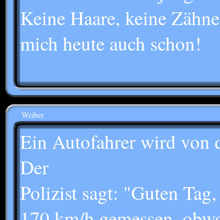
Keine Haare, keine Zähne
mich heute auch schon!
Weiber
Ein Autofahrer wird von d
Der
Polizist sagt: "Guten Tag,
170 km/h gemessen, obwoh