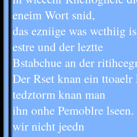
eneim Wort snid,
das ezniige was wcthiig ist
estre und der leztte
Bstabchue an der ritihcegn
Der Rset knan ein ttoaelr
tedztorm knan man
ihn onhe Pemoblre lseen. 
wir nicht jeedn