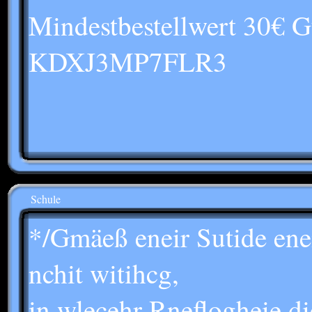
Mindestbestellwert 30€ G
KDXJ3MP7FLR3
Schule
*/Gmäeß eneir Sutide eneir
nchit witihcg,
in wlecehr Rneflogheie d