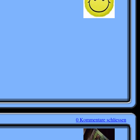
0 Kommentare schliessen