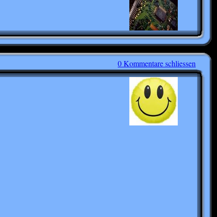
0 Kommentare schliessen