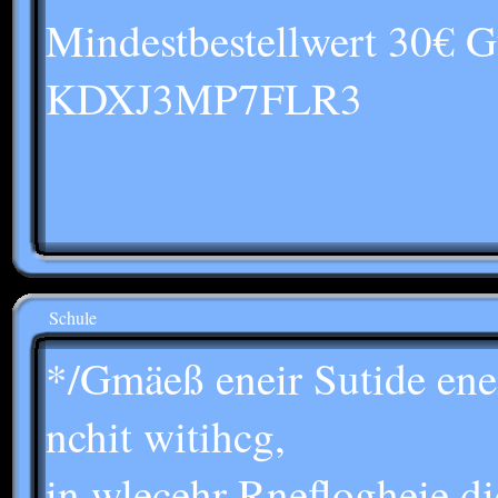
Mindestbestellwert 30€ G
KDXJ3MP7FLR3
Schule
*/Gmäeß eneir Sutide eneir
nchit witihcg,
in wlecehr Rneflogheie d