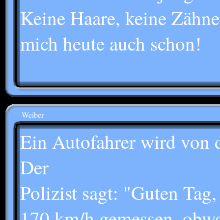
Keine Haare, keine Zähne
mich heute auch schon!
Weiber
Ein Autofahrer wird von d
Der
Polizist sagt: "Guten Tag,
170 km/h gemessen, obwoh