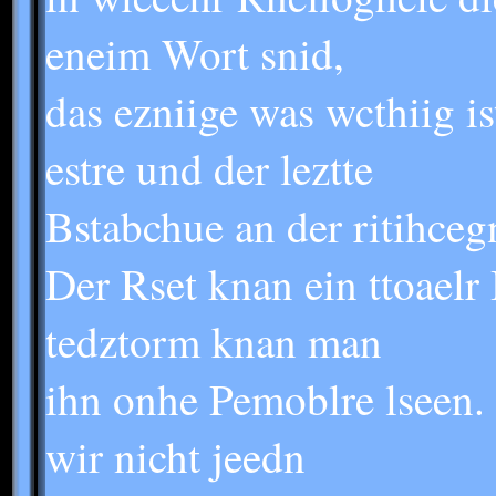
eneim Wort snid,
das ezniige was wcthiig ist
estre und der leztte
Bstabchue an der ritihcegn
Der Rset knan ein ttoaelr
tedztorm knan man
ihn onhe Pemoblre lseen. 
wir nicht jeedn