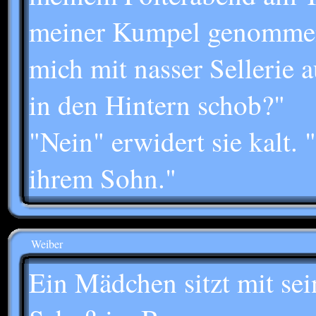
meiner Kumpel genommen
mich mit nasser Sellerie 
in den Hintern schob?"
"Nein" erwidert sie kalt. 
ihrem Sohn."
Weiber
Ein Mädchen sitzt mit se