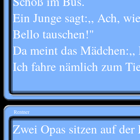
Schoß im Bus.
Ein Junge sagt:,, Ach, wi
Bello tauschen!"
Da meint das Mädchen:,, D
Ich fahre nämlich zum Tier
Rentner
Zwei Opas sitzen auf der