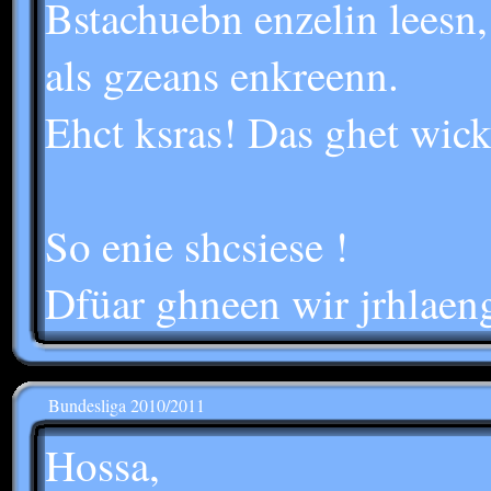
Bstachuebn enzelin leesn
als gzeans enkreenn.
Ehct ksras! Das ghet wick
So enie shcsiese !
Dfüar ghneen wir jrhlaeng
Bundesliga 2010/2011
Hossa,