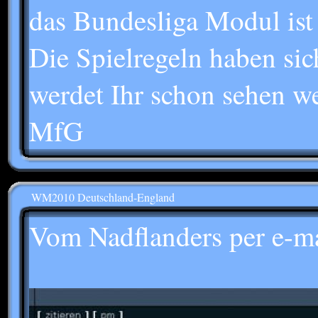
das Bundesliga Modul ist 
Die Spielregeln haben sic
werdet Ihr schon sehen we
MfG
WM2010 Deutschland-England
Vom Nadflanders per e-m