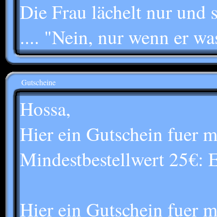
Die Frau lächelt nur und s
.... "Nein, nur wenn er wa
Gutscheine
Hossa,
Hier ein Gutschein fuer 
Mindestbestellwert 25
Hier ein Gutschein fuer 