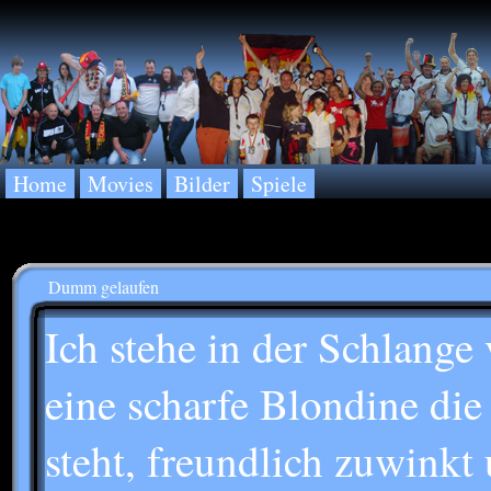
Home
Movies
Bilder
Spiele
Dumm gelaufen
Ich stehe in der Schlange 
eine scharfe Blondine die
steht, freundlich zuwinkt