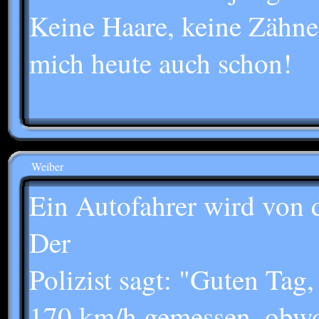
Keine Haare, keine Zähne
mich heute auch schon!
Weiber
Ein Autofahrer wird von d
Der
Polizist sagt: "Guten Tag,
170 km/h gemessen, obwoh