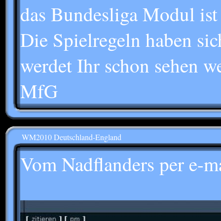
das Bundesliga Modul ist 
Die Spielregeln haben sic
werdet Ihr schon sehen we
MfG
WM2010 Deutschland-England
Vom Nadflanders per e-m