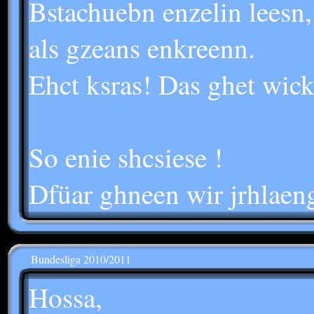
Bstachuebn enzelin leesn
als gzeans enkreenn.
Ehct ksras! Das ghet wick
So enie shcsiese !
Dfüar ghneen wir jrhlaeng
Bundesliga 2010/2011
Hossa,