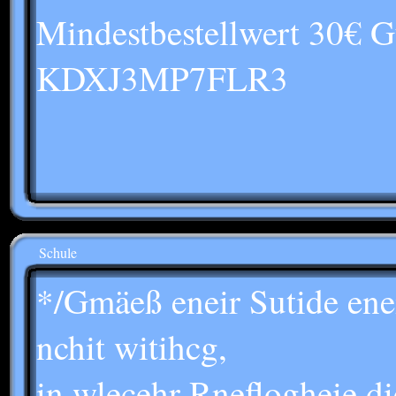
Mindestbestellwert 30€ G
KDXJ3MP7FLR3
Schule
*/Gmäeß eneir Sutide eneir
nchit witihcg,
in wlecehr Rneflogheie d