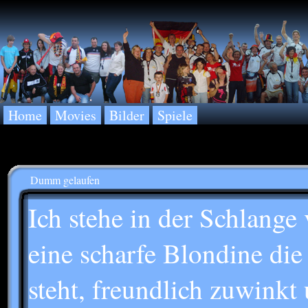
Home
Movies
Bilder
Spiele
Dumm gelaufen
Ich stehe in der Schlange 
eine scharfe Blondine die
steht, freundlich zuwinkt