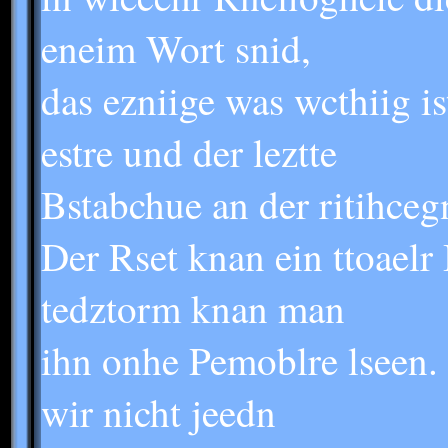
eneim Wort snid,
das ezniige was wcthiig ist
estre und der leztte
Bstabchue an der ritihcegn
Der Rset knan ein ttoaelr
tedztorm knan man
ihn onhe Pemoblre lseen. 
wir nicht jeedn