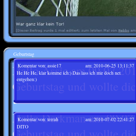
Geburtstag
Komentar von: assie17
am: 2010-06-25 13:11:37
Hallo Assie am 09.07.201
He He He, klar komme ich:) Das lass ich mir doch net
entgehen:)
Geburtstag und wollte dic
Hallo Darkman am 09.07.
Komentar von: terrah
am: 2010-07-02 22:41:27
DITO
Geburtstag und wollte dic