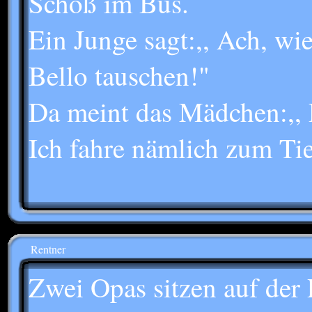
Schoß im Bus.
Ein Junge sagt:,, Ach, wi
Bello tauschen!"
Da meint das Mädchen:,, D
Ich fahre nämlich zum Tier
Rentner
Zwei Opas sitzen auf der