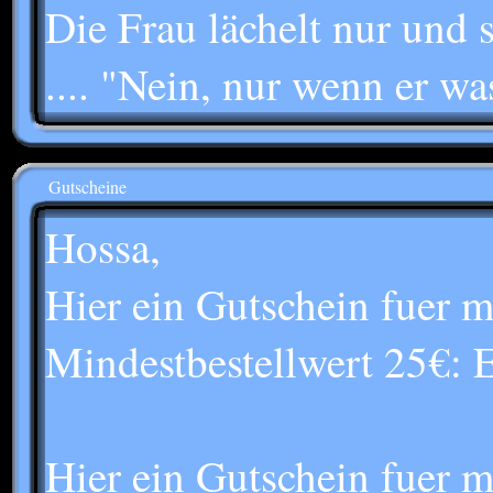
Die Frau lächelt nur und s
.... "Nein, nur wenn er wa
Gutscheine
Hossa,
Hier ein Gutschein fuer 
Mindestbestellwert 25
Hier ein Gutschein fuer 