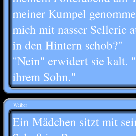
meiner Kumpel genommen
mich mit nasser Sellerie 
in den Hintern schob?"
"Nein" erwidert sie kalt. 
ihrem Sohn."
Weiber
Ein Mädchen sitzt mit se