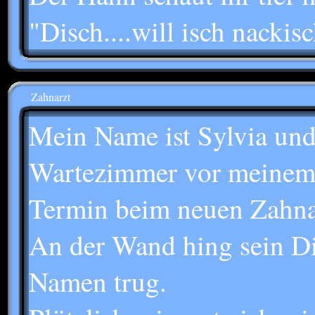
"Disch....will isch nackis
Zahnarzt
Mein Name ist Sylvia und
Wartezimmer vor meinem 
Termin beim neuen Zahna
An der Wand hing sein Di
Namen trug.