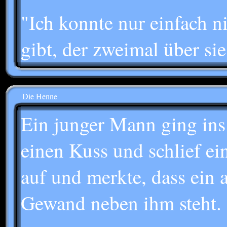
"Ich konnte nur einfach n
gibt, der zweimal über sie
Die Henne
Ein junger Mann ging ins 
einen Kuss und schlief ein
auf und merkte, dass ein
Gewand neben ihm steht.