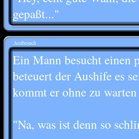
gepaßt..."
Arztbesuch
Ein Mann besucht einen p
beteuert der Aushife es se
kommt er ohne zu warten 
"Na, was ist denn so schl