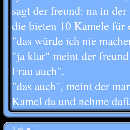
sagt der freund: na in der
die bieten 10 Kamele für 
"das würde ich nie mache
"ja klar" meint der freund
Frau auch".
"das auch", meint der man
Kamel da und nehme dafür
Stierkampf