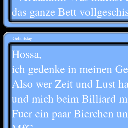
das ganze Bett vollgeschi
Geburtstag
Hossa,
ich gedenke in meinen Geb
Also wer Zeit und Lust ha
und mich beim Billiard m
Fuer ein paar Bierchen un