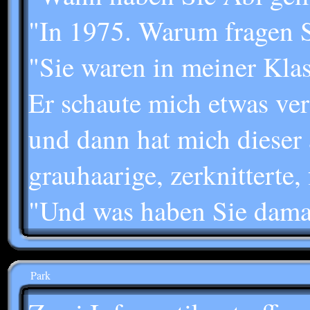
"In 1975. Warum fragen S
"Sie waren in meiner Klass
Er schaute mich etwas verw
und dann hat mich dieser a
grauhaarige, zerknitterte, f
"Und was haben Sie damal
Park