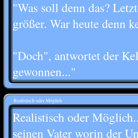
"Was soll denn das? Letz
größer. War heute denn k
"Doch", antwortet der Kell
gewonnen..."
Realistisch oder Möglich
Realistisch oder Möglich..
seinen Vater worin der U