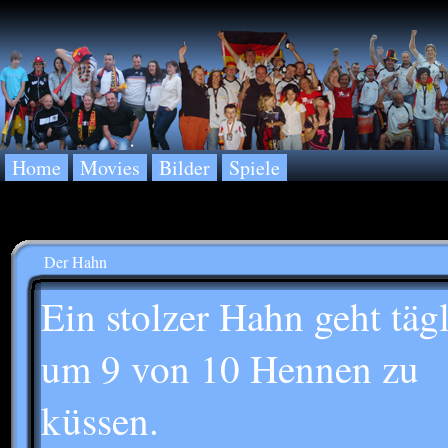
Home
Movies
Bilder
Spiele
Der Hahn
Ein stolzer Hahn geht täg
um 9 von 10 Hennen zu
küssen.