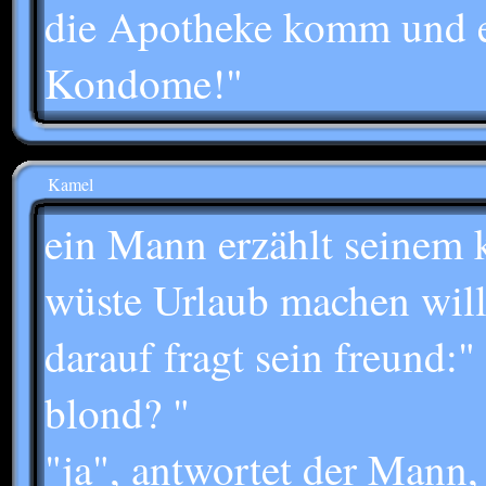
die Apotheke komm und e
Kondome!"
Kamel
ein Mann erzählt seinem 
wüste Urlaub machen will
darauf fragt sein freund:"
blond? "
"ja", antwortet der Mann