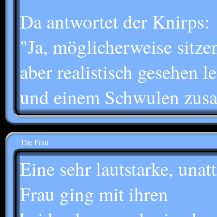
Da antwortet der Knirps:
"Ja, möglicherweise sitze
aber realistisch gesehen 
und einem Schwulen zus
Die Frau
Eine sehr lautstarke, unat
Frau ging mit ihren