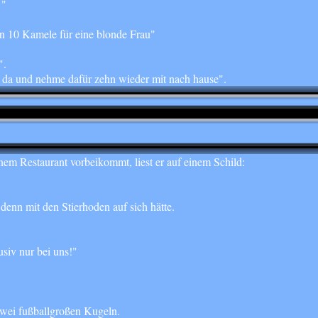
 "
ten 10 Kamele für eine blonde Frau"
".
l da und nehme dafür zehn wieder mit nach hause".
inem Restaurant vorbeikommt, liest er auf einem Schild:
 denn mit den Stierhoden auf sich hätte.
siv nur bei uns!"
zwei fußballgroßen Kugeln.