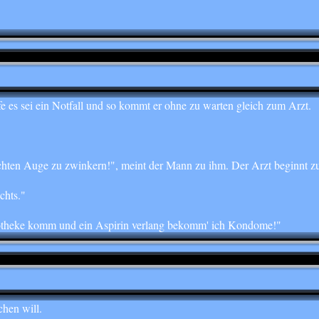
e es sei ein Notfall und so kommt er ohne zu warten gleich zum Arzt.
chten Auge zu zwinkern!", meint der Mann zu ihm. Der Arzt beginnt zu
chts."
potheke komm und ein Aspirin verlang bekomm' ich Kondome!"
hen will.