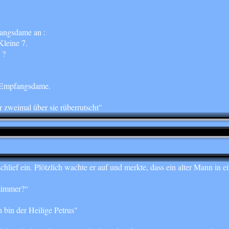
fangsdame an :
Kleine 7.
 ?
e Empfangsdame.
r zweimal über sie rüberrutscht"
chlief ein. Plötzlich wachte er auf und merkte, dass ein alter Mann i
zimmer?“
 bin der Heilige Petrus"