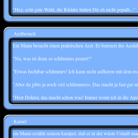
"Hey, echt gute Wahl, die Kleider hätten Dir eh nicht gepaßt..."
Arztbesuch
Ein Mann besucht einen praktischen Arzt. Er beteuert der Aushif
"Na, was ist denn so schlimmes pssiert?"
"Etwas fuchtbar schlimmes! Ich kann nicht aufhören mit dem re
"Aber da gibts ja noch viel schlimmeres. Das macht ja fast gar ni
"Herr Doktor, das macht schon was! Immer wenn ich in die A
Kamel
ein Mann erzählt seinem kumpel, daß er in der wüste Urlaub mac