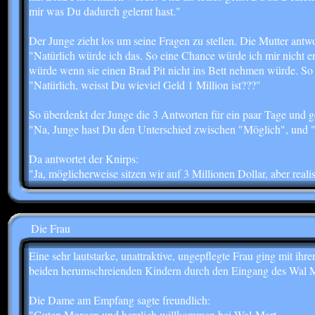
mir was Du dadurch gelernt hast."
Der Junge zieht los um seine Fragen zu stellen. Die Mutter antwo
"Natürlich würde ich das. So eine Chance würde ich mir nicht entg
würde wenn sie einen Brad Pit nicht ins Bett nehmen würde. So 
"Natürlich, weisst Du wieviel Geld 1 Million ist???"
So überdenkt der Junge die 3 Antworten für ein paar Tage und ge
"Na, Junge hast Du den Unterschied zwischen "Möglich", und "R
Da antwortet der Knirps:
"Ja, möglicherweise sitzen wir auf 3 Millionen Dollar, aber r
Die Frau
Eine sehr lautstarke, unattraktive, ungepflegte Frau ging mit ihre
beiden herumschreienden Kindern durch den Eingang des Wal M
Die Dame am Empfang sagte freundlich:
"Guten Morgen und herzlich willkommen bei Wal-Mart .