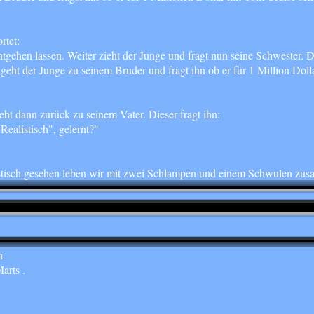
rtet:
ehen lassen. Weiter zieht der Junge und fragt nun seine Schwester. Die 
geht der Junge zu seinem Bruder und fragt ihn ob er für 1 Million Doll
ht dann zurück zu seinem Vater. Dieser fragt ihn:
ealistisch", gelernt?"
ealistisch gesehen leben wir mit zwei Schlampen und einem Schwulen zu
n
arts .