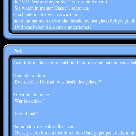
"In 1975. Warum fragen Sie?" war seine Antwort.
"Sie waren in meiner Klasse", sagte ich.
Er schaute mich etwas verwirrt an....
und dann hat mich dieser alte, hässliche, fast glatzköpfige, grauhaa
"Und was haben Sie damals unterrichtet?"
Park
Zwei Informatiker treffen sich im Park, der eine hat ein neues Fa
Meint der andere:
"Boah, dolles Fahrrad, was hast'n das gelatzt?"
Antwortet der erste:
"War kostenlos."
"Erzähl mal!"
Darauf stolz der Fahrradbesitzer:
"Naja, gestern bin ich hier durch den Park gegangen, da kommt ne