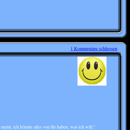
1 Kommentare schliessen
meint, ich könnte alles von ihr haben, was ich will."