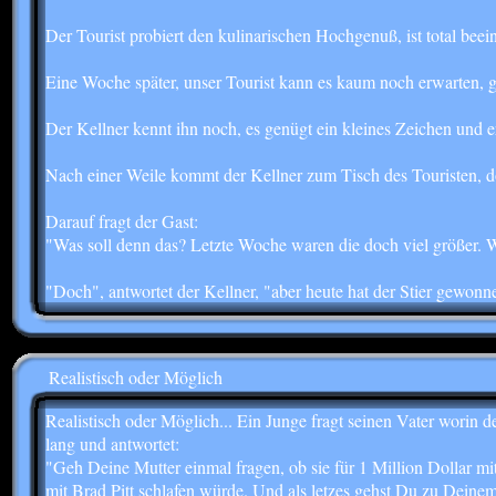
Der Tourist probiert den kulinarischen Hochgenuß, ist total be
Eine Woche später, unser Tourist kann es kaum noch erwarten, geh
Der Kellner kennt ihn noch, es genügt ein kleines Zeichen und e
Nach einer Weile kommt der Kellner zum Tisch des Touristen, do
Darauf fragt der Gast:
"Was soll denn das? Letzte Woche waren die doch viel größer. 
"Doch", antwortet der Kellner, "aber heute hat der Stier gewonne
Realistisch oder Möglich
Realistisch oder Möglich... Ein Junge fragt seinen Vater worin 
lang und antwortet:
"Geh Deine Mutter einmal fragen, ob sie für 1 Million Dollar mi
mit Brad Pitt schlafen würde. Und als letzes gehst Du zu Deine