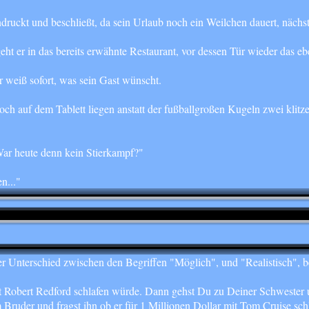
eindruckt und beschließt, da sein Urlaub noch ein Weilchen dauert, n
t er in das bereits erwähnte Restaurant, vor dessen Tür wieder das eben
r weiß sofort, was sein Gast wünscht.
ch auf dem Tablett liegen anstatt der fußballgroßen Kugeln zwei klitze
War heute denn kein Stierkampf?"
n..."
der Unterschied zwischen den Begriffen "Möglich", und "Realistisch", 
t Robert Redford schlafen würde. Dann gehst Du zu Deiner Schwester und
m Bruder und fragst ihn ob er für 1 Millionen Dollar mit Tom Cruise 