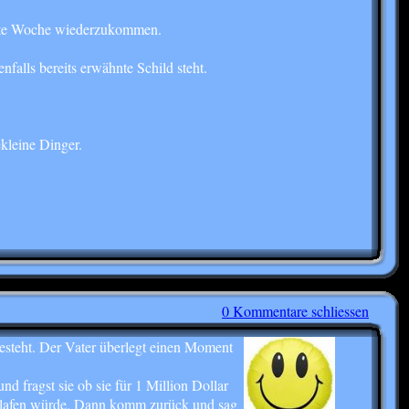
ächste Woche wiederzukommen.
falls bereits erwähnte Schild steht.
kleine Dinger.
0 Kommentare schliessen
besteht. Der Vater überlegt einen Moment
 fragst sie ob sie für 1 Million Dollar
schlafen würde. Dann komm zurück und sag