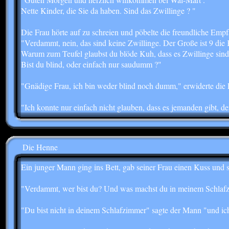
Nette Kinder, die Sie da haben. Sind das Zwillinge ? "
Die Frau hörte auf zu schreien und pöbelte die freundliche Emp
"Verdammt, nein, das sind keine Zwillinge. Der Große ist 9 die 
Warum zum Teufel glaubst du blöde Kuh, dass es Zwillinge sind
Bist du blind, oder einfach nur saudumm ?"
"Gnädige Frau, ich bin weder blind noch dumm," erwiderte di
"Ich konnte nur einfach nicht glauben, dass es jemanden gibt, de
Die Henne
Ein junger Mann ging ins Bett, gab seiner Frau einen Kuss und s
"Verdammt, wer bist du? Und was machst du in meinem Schlaf
"Du bist nicht in deinem Schlafzimmer" sagte der Mann "und ich