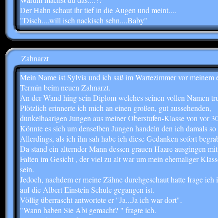
Der Hahn schaut ihr tief in die Augen und meint....
"Disch....will isch nackisch sehn....Baby"
Zahnarzt
Mein Name ist Sylvia und ich saß im Wartezimmer vor meinem e
Termin beim neuen Zahnarzt.
An der Wand hing sein Diplom welches seinen vollen Namen tr
Plötzlich erinnerte ich mich an einen großen, gut aussehenden,
dunkelhaarigen Jungen aus meiner Oberstufen-Klasse von vor 30
Könnte es sich um denselben Jungen handeln den ich damals so 
Allerdings, als ich ihn sah habe ich diese Gedanken sofort begra
Da stand ein alternder Mann dessen grauen Haare ausgingen mit 
Falten im Gesicht , der viel zu alt war um mein ehemaliger Kla
sein.
Jedoch, nachdem er meine Zähne durchgeschaut hatte frage ich i
auf die Albert Einstein Schule gegangen ist.
Völlig überrascht antwortete er "Ja...Ja ich war dort".
"Wann haben Sie Abi gemacht? " fragte ich.