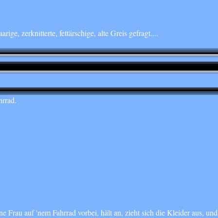
rige, zerknitterte, fettärschige, alte Greis gefragt....
hrrad.
 Frau auf 'nem Fahrrad vorbei, hält an, zieht sich die Kleider aus, und 