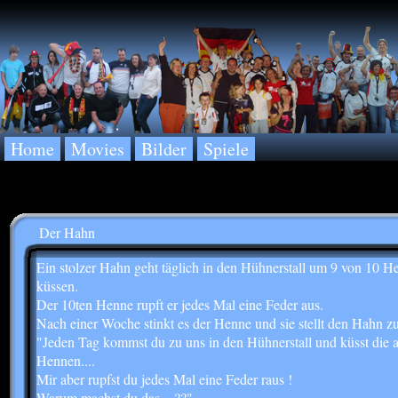
Home
Movies
Bilder
Spiele
Der Hahn
Ein stolzer Hahn geht täglich in den Hühnerstall um 9 von 10 H
küssen.
Der 10ten Henne rupft er jedes Mal eine Feder aus.
Nach einer Woche stinkt es der Henne und sie stellt den Hahn zu
"Jeden Tag kommst du zu uns in den Hühnerstall und küsst die 
Hennen....
Mir aber rupfst du jedes Mal eine Feder raus !
Warum machst du das....??"