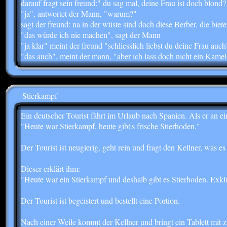
darauf fragt sein freund:" du sag mal, deine Frau ist doch blond?
"ja", antwortet der Mann, "warum?"
sagt der freund: na in der wüste sind doch diese Berber, die bie
"das würde ich nie machen", sagt der Mann
"ja klar" meint der freund "schliesslich liebst du deine Frau auch
"das auch", meint der mann, "aber ich lass doch nicht ein Kame
Stierkampf
Ein deutscher Tourist fährt im Urlaub nach Spanien. Als er an e
"Heute war Stierkampf, heute gibt's frische Stierhoden."
Der Tourist ist neugierig, geht rein und fragt den Kellner, was es
Dieser erklärt ihm:
"Heute war ein Stierkampf und deshalb gibt es Stierhoden. Exklu
Der Tourist ist begeistert und bestellt eine Portion.
Nach einer Weile kommt der Kellner und bringt ein Tablett mit 