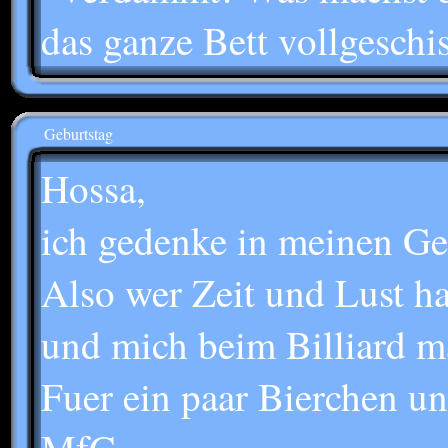
das ganze Bett vollgeschi
Geburtstag
Hossa,
ich gedenke in meinen Geb
Also wer Zeit und Lust ha
und mich beim Billiard m
Fuer ein paar Bierchen un