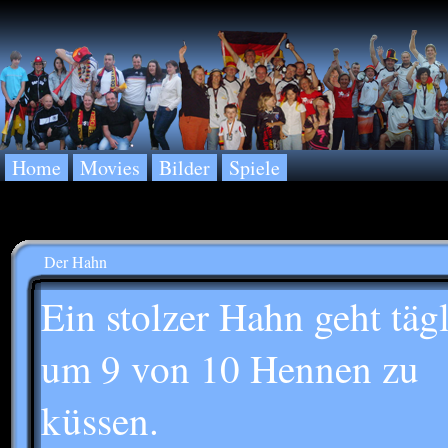
Home
Movies
Bilder
Spiele
Der Hahn
Ein stolzer Hahn geht täg
um 9 von 10 Hennen zu
küssen.