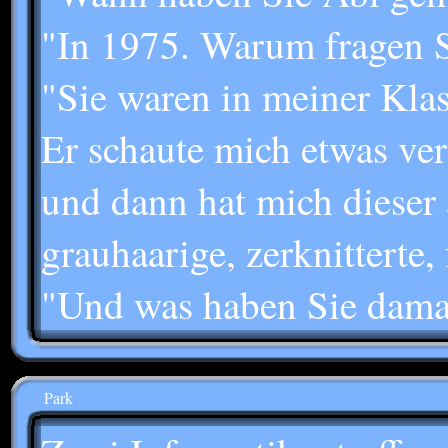
"In 1975. Warum fragen S
"Sie waren in meiner Klass
Er schaute mich etwas verw
und dann hat mich dieser a
grauhaarige, zerknitterte, f
"Und was haben Sie damal
Park