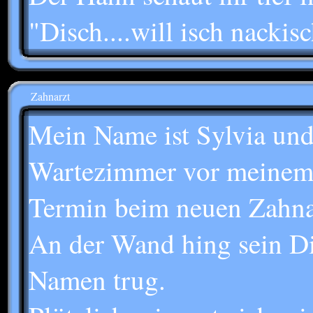
"Disch....will isch nackis
Zahnarzt
Mein Name ist Sylvia und
Wartezimmer vor meinem 
Termin beim neuen Zahna
An der Wand hing sein Di
Namen trug.