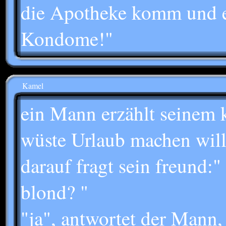
die Apotheke komm und e
Kondome!"
Kamel
ein Mann erzählt seinem 
wüste Urlaub machen will
darauf fragt sein freund:"
blond? "
"ja", antwortet der Mann