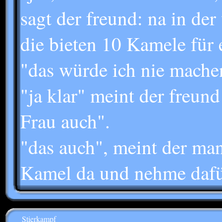
sagt der freund: na in der
die bieten 10 Kamele für 
"das würde ich nie mache
"ja klar" meint der freund
Frau auch".
"das auch", meint der man
Kamel da und nehme dafür
Stierkampf