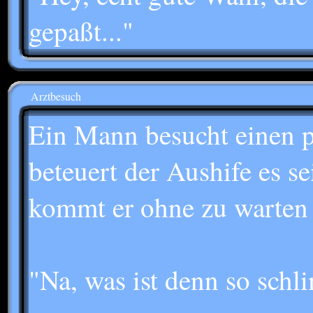
gepaßt..."
Arztbesuch
Ein Mann besucht einen p
beteuert der Aushife es se
kommt er ohne zu warten 
"Na, was ist denn so schl