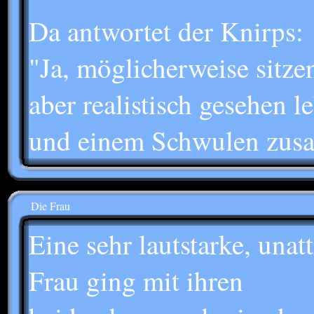
Da antwortet der Knirps:
"Ja, möglicherweise sitze
aber realistisch gesehen 
und einem Schwulen zus
Die Frau
Eine sehr lautstarke, unat
Frau ging mit ihren