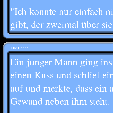
"Ich konnte nur einfach n
gibt, der zweimal über sie
Die Henne
Ein junger Mann ging ins 
einen Kuss und schlief ein
auf und merkte, dass ein
Gewand neben ihm steht.