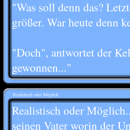
"Was soll denn das? Letz
größer. War heute denn k
"Doch", antwortet der Kell
gewonnen..."
Realistisch oder Möglich
Realistisch oder Möglich..
seinen Vater worin der U